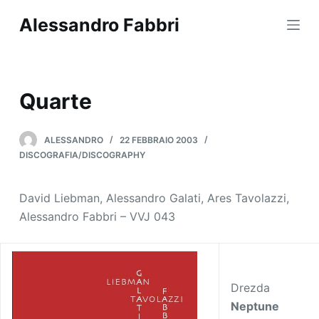
S
Alessandro Fabbri
a
l
t
a
Quarte
a
l
ALESSANDRO
22 FEBBRAIO 2003
c
DISCOGRAFIA/DISCOGRAPHY
o
n
David Liebman, Alessandro Galati, Ares Tavolazzi,
t
Alessandro Fabbri – VVJ 043
e
n
u
t
Drezda
o
Neptune