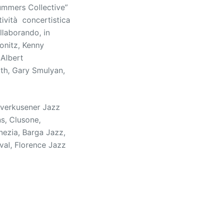
ummers Collective”
ività concertistica
llaborando, in
Konitz, Kenny
Albert
th, Gary Smulyan,
Leverkusener Jazz
ns, Clusone,
enezia, Barga Jazz,
val, Florence Jazz