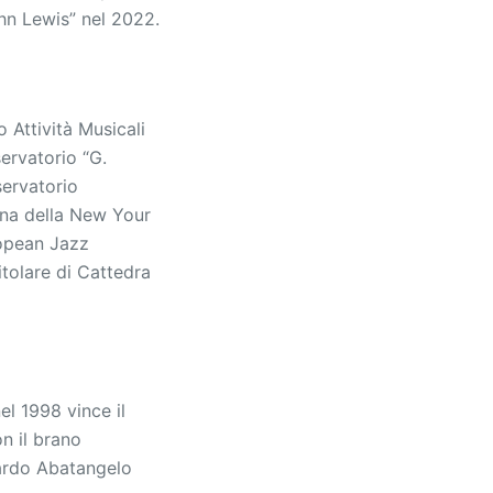
ohn Lewis” nel 2022.
 Attività Musicali
ervatorio “G.
servatorio
ina della New Your
ropean Jazz
tolare di Cattedra
el 1998 vince il
n il brano
nardo Abatangelo