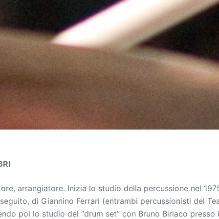
BRI
ore, arrangiatore. Inizia lo studio della percussione nel 197
in seguito, di Giannino Ferrari (entrambi percussionisti del T
ndo poi lo studio del “drum set” con Bruno Biriaco presso 