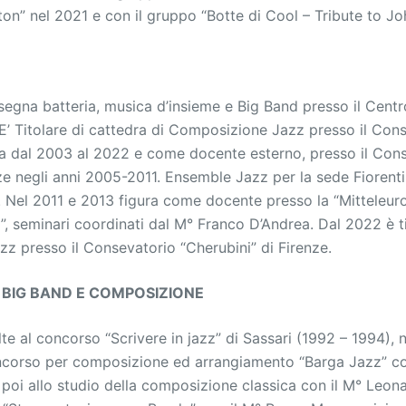
gton” nel 2021 e con il gruppo “Botte di Cool – Tribute to J
egna batteria, musica d’insieme e Big Band presso il Centro
 E’ Titolare di cattedra di Composizione Jazz presso il Cons
ia dal 2003 al 2022 e come docente esterno, presso il Con
nze negli anni 2005-2011. Ensemble Jazz per la sede Fiorent
. Nel 2011 e 2013 figura come docente presso la “Mitteleu
 seminari coordinati dal M° Franco D’Andrea. Dal 2022 è ti
z presso il Consevatorio “Cherubini” di Firenze.
BIG BAND E COMPOSIZIONE
lte al concorso “Scrivere in jazz” di Sassari (1992 – 1994), n
ncorso per composizione ed arrangiamento “Barga Jazz” co
 poi allo studio della composizione classica con il M° Leo