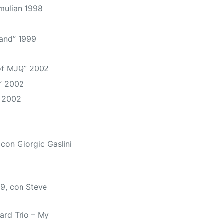
mulian 1998
Band” 1999
of MJQ” 2002
” 2002
” 2002
con Giorgio Gaslini
9, con Steve
ard Trio – My