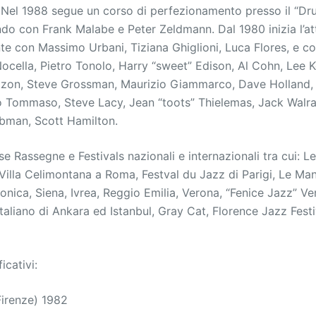
 Nel 1988 segue un corso di perfezionamento presso il “Dr
do con Frank Malabe e Peter Zeldmann. Dal 1980 inizia l’att
e con Massimo Urbani, Tiziana Ghiglioni, Luca Flores, e co
Nocella, Pietro Tonolo, Harry “sweet” Edison, Al Cohn, Lee 
zon, Steve Grossman, Maurizio Giammarco, Dave Holland, 
o Tommaso, Steve Lacy, Jean “toots” Thielemas, Jack Walra
ebman, Scott Hamilton.
e Rassegne e Festivals nazionali e internazionali tra cui: 
 Villa Celimontana a Roma, Festval du Jazz di Parigi, Le Ma
onica, Siena, Ivrea, Reggio Emilia, Verona, “Fenice Jazz” V
taliano di Ankara ed Istanbul, Gray Cat, Florence Jazz Festi
ficativi:
Firenze) 1982