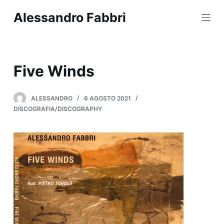
S
Alessandro Fabbri
a
l
t
a
Five Winds
a
l
ALESSANDRO
6 AGOSTO 2021
c
DISCOGRAFIA/DISCOGRAPHY
o
n
t
e
n
u
t
o